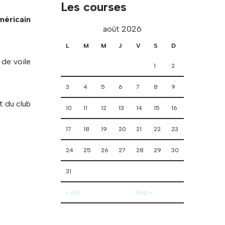
Les courses
éricain
août 2026
L
M
M
J
V
S
D
 de voile
1
2
3
4
5
6
7
8
9
t du club
10
11
12
13
14
15
16
17
18
19
20
21
22
23
24
25
26
27
28
29
30
31
« Juil
Sep »