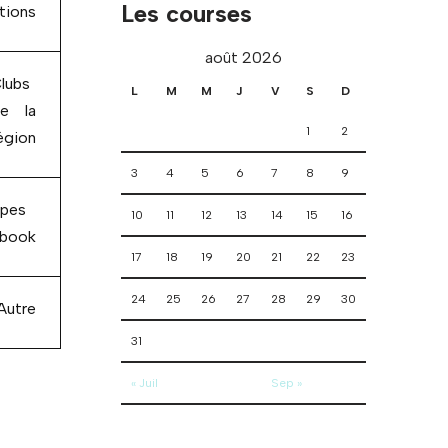
Les courses
tions
août 2026
lubs
L
M
M
J
V
S
D
e la
1
2
égion
3
4
5
6
7
8
9
pes
10
11
12
13
14
15
16
book
17
18
19
20
21
22
23
24
25
26
27
28
29
30
Autre
31
« Juil
Sep »