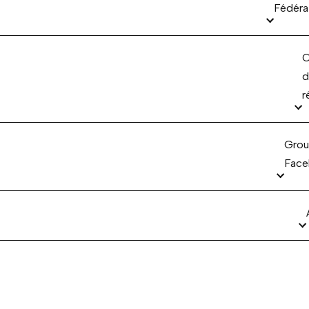
Fédéra
C
d
r
Grou
Face