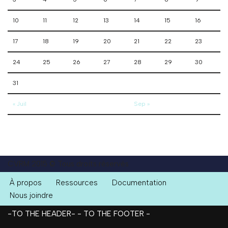
10
11
12
13
14
15
16
17
18
19
20
21
22
23
24
25
26
27
28
29
30
31
« Juil
Sep »
CVRM 2015 © Tous droits réservés
À propos
Ressources
Documentation
Nous joindre
-TO THE HEADER-
- TO THE FOOTER -