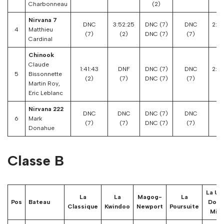
Charbonneau
(2)
Nirvana 7
DNC
3:52:25
DNC (7)
DNC
2:2
4
Matthieu
(7)
(2)
DNC (7)
(7)
(
Cardinal
Chinook
Claude
1:41:43
DNF
DNC (7)
DNC
2:3
5
Bissonnette
(2)
(7)
DNC (7)
(7)
(
Martin Roy,
Eric Leblanc
Nirvana 222
DNC
DNC
DNC (7)
DNC
D
6
Mark
(7)
(7)
DNC (7)
(7)
(
Donahue
Classe B
La Up
La
La
Magog-
La
Pos
Bateau
Dow
Classique
Kwindoo
Newport
Poursuite
Mini