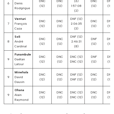
DNC
DNC
(6)
DNC
DNC
6
Denis
(12)
(12)
1:57:08
(12)
(12)
Rodgrigue
(2)
Venturi
DNF (12)
DNC
DNC
DNC
DNC
7
François
2:06:35
(12)
(12)
(12)
(12)
Caza
(3)
Soli
DNF (12)
DNC
DNC
DNF
DNC
8
André
2:46:31
(12)
(12)
(12)
(12)
Cardinal
(8)
Funambule
DNC
DNC
DNC (12)
DNF
DNF
9
Gaétan
(12)
(12)
DNC (12)
(12)
(12)
Latour
Minehala
DNC
DNC
DNF (12)
DNC
DNC
9
David
(12)
(12)
DNF (12)
(12)
(12)
Gauvin
Ohana
DNC
DNC
DNC (12)
DNC
DNC
9
Alain
(12)
(12)
DNC (12)
(12)
(12)
Raymond