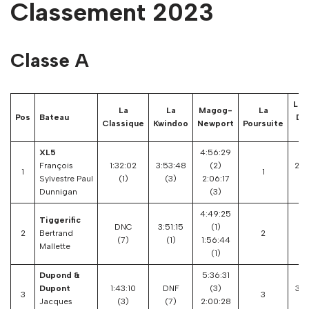
Classement 2023
Classe A
La 
La
La
Magog-
La
Pos
Bateau
Do
Classique
Kwindoo
Newport
Poursuite
Mi
XL5
4:56:29
François
1:32:02
3:53:48
(2)
2:1
1
1
Sylvestre Paul
(1)
(3)
2:06:17
(1
Dunnigan
(3)
4:49:25
Tiggerific
DNC
3:51:15
(1)
D
2
Bertrand
2
(7)
(1)
1:56:44
(
Mallette
(1)
Dupond &
5:36:31
Dupont
1:43:10
DNF
(3)
3:1
3
3
Jacques
(3)
(7)
2:00:28
(