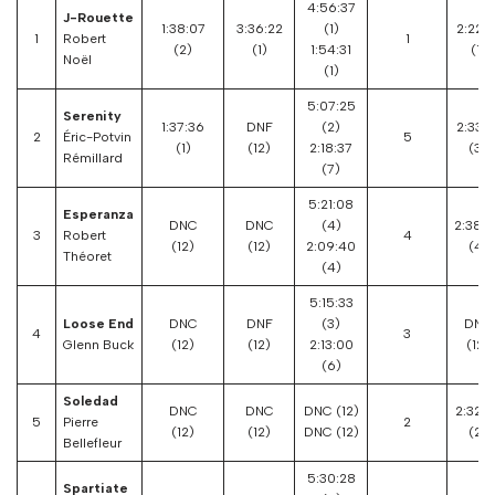
4:56:37
J-Rouette
1:38:07
3:36:22
(1)
2:22:5
1
Robert
1
(2)
(1)
1:54:31
(1)
Noël
(1)
5:07:25
Serenity
1:37:36
DNF
(2)
2:33:1
2
Éric-Potvin
5
(1)
(12)
2:18:37
(3)
Rémillard
(7)
5:21:08
Esperanza
DNC
DNC
(4)
2:38:4
3
Robert
4
(12)
(12)
2:09:40
(4)
Théoret
(4)
5:15:33
Loose End
DNC
DNF
(3)
DNC
4
3
Glenn Buck
(12)
(12)
2:13:00
(12)
(6)
Soledad
DNC
DNC
DNC (12)
2:32:3
5
Pierre
2
(12)
(12)
DNC (12)
(2)
Bellefleur
5:30:28
Spartiate