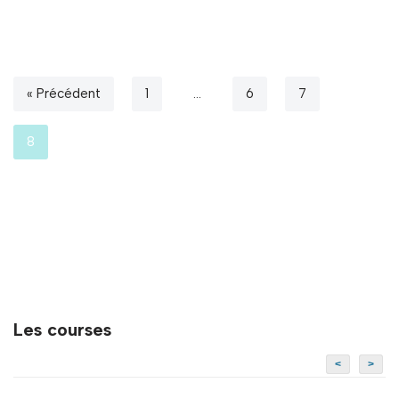
« Précédent
1
…
6
7
8
Les courses
<
>