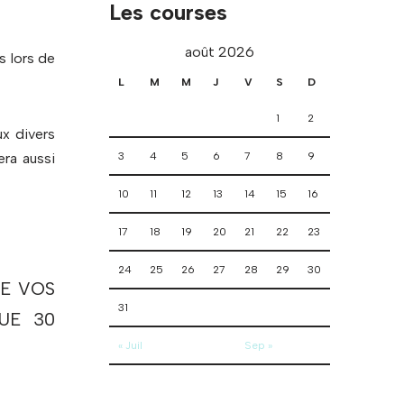
Les courses
août 2026
s lors de
L
M
M
J
V
S
D
1
2
ux divers
ra aussi
3
4
5
6
7
8
9
10
11
12
13
14
15
16
17
18
19
20
21
22
23
24
25
26
27
28
29
30
UE VOS
31
UE 30
« Juil
Sep »