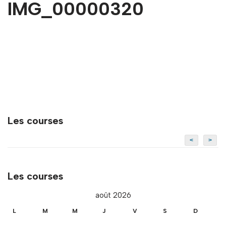
IMG_00000320
Les courses
<
>
Les courses
août 2026
L
M
M
J
V
S
D